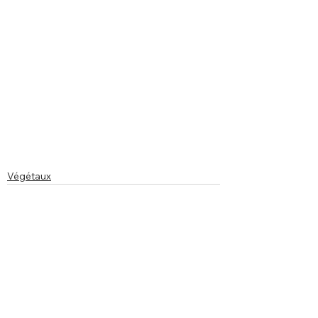
Végétaux
Voir tout
Posts récents