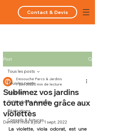
Contact & Devis
Post
Tous les posts
Desouche Parcs & Jardins
Tous les posts
7 juin 2022
2 min de lecture
Sublimez vos jardins
Végétaux
toute l'année grâce aux
Petites bêtes du jardin
Réalisations
violettes
Conseils & Astuces
Dernière mise à jour :
1 sept. 2022
La violette, viola odorat, est une 