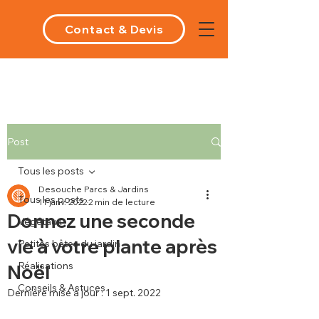
Contact & Devis
Post
Tous les posts
Desouche Parcs & Jardins
Tous les posts
11 janv. 2022
2 min de lecture
Donnez une seconde
Végétaux
vie à votre plante après
Petites bêtes du jardin
Réalisations
Noël
Conseils & Astuces
Dernière mise à jour :
1 sept. 2022