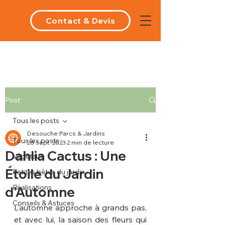
Contact & Devis
Post
Tous les posts
Desouche Parcs & Jardins
Tous les posts
28 sept. 2023
2 min de lecture
Dahlia Cactus : Une
Végétaux
Étoile du Jardin
Petites bêtes du jardin
Réalisations
d'Automne
Conseils & Astuces
L'automne approche à grands pas, 
et avec lui, la saison des fleurs qui 