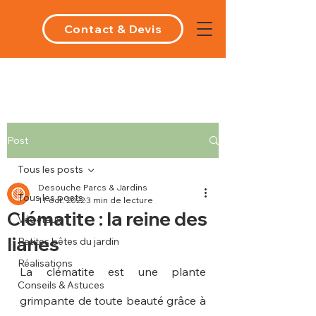
Contact & Devis
Post
Tous les posts
Desouche Parcs & Jardins
Tous les posts
11 oct. 2022
3 min de lecture
Clématite : la reine des
Végétaux
lianes
Petites bêtes du jardin
Réalisations
La clématite est une plante 
Conseils & Astuces
grimpante de toute beauté grâce à 