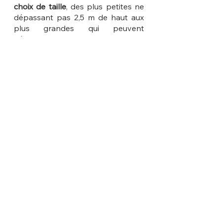
choix de taille
, des plus petites ne 
dépassant pas 2,5 m de haut aux 
plus grandes qui peuvent 
dépasser 10 m de hauteur.
On trouve également des 
clématites à 
grandes puis à petites 
fleurs
 ce qui en fait une quantité 
innombrable de variétés, toutes 
aussi belles les unes que les autres.
Les clématites trouvent 
légitimement leur surnom de 
Reine 
des lianes.
Parmi les 
espèces et variétés 
intéressantes
, notons la 
clématite 
armandii
, la 
clématite alpina
, la 
clématite de Noël
 ou encore la 
clématite des montagnes
.