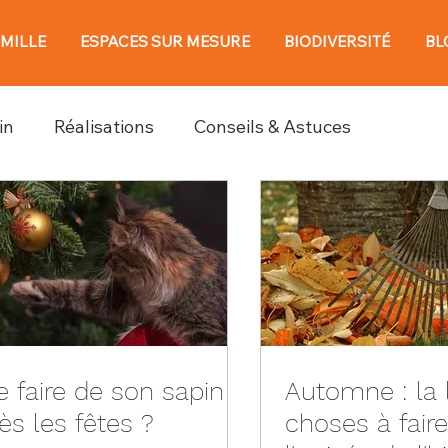
AMILLE
ESPACES SUR MESURE
BIODIVERSITÉ
BL
in
Réalisations
Conseils & Astuces
 faire de son sapin
Automne : la 
ès les fêtes ?
choses à fair