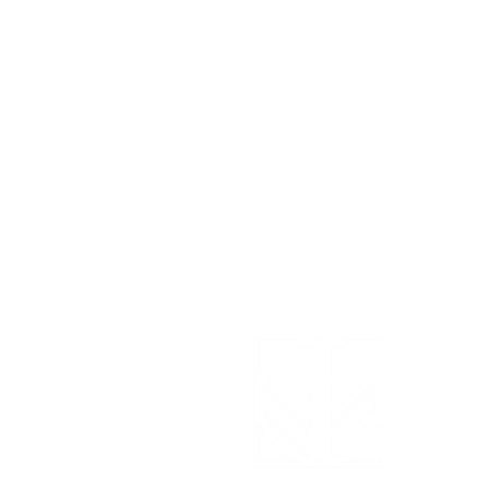
CON
Cont
répo
Adre
Mar