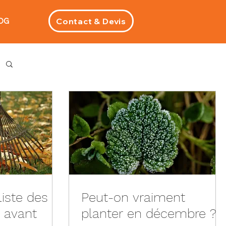
Contact & Devis
OG
liste des
Peut-on vraiment
e avant
planter en décembre ?