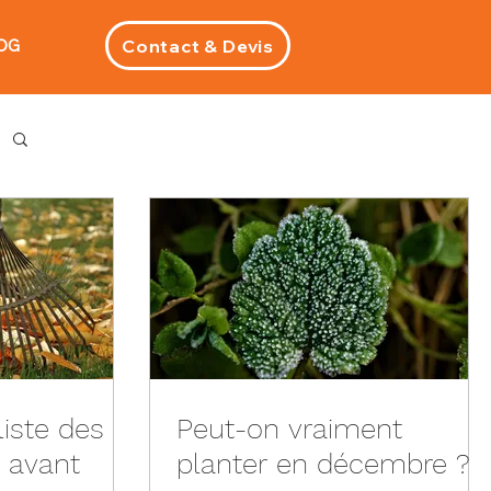
Contact & Devis
OG
liste des
Peut-on vraiment
e avant
planter en décembre ?