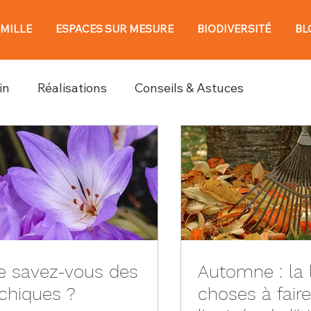
AMILLE
ESPACES SUR MESURE
BIODIVERSITÉ
BL
in
Réalisations
Conseils & Astuces
e savez-vous des
Automne : la 
chiques ?
choses à fair