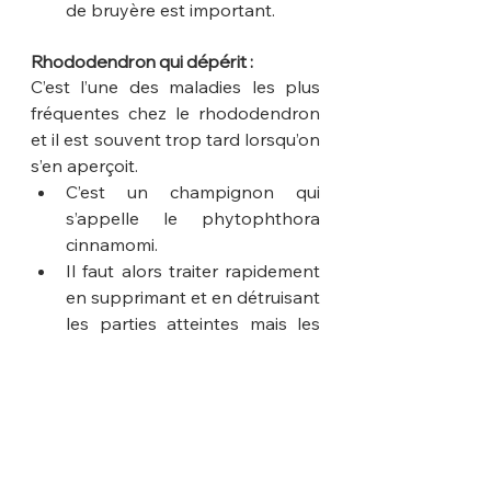
de bruyère est important.
Rhododendron qui dépérit :
C’est l’une des maladies les plus 
fréquentes chez le rhododendron 
et il est souvent trop tard lorsqu’on 
s’en aperçoit.
C’est un champignon qui 
s’appelle le phytophthora 
cinnamomi.
Il faut alors traiter rapidement 
en supprimant et en détruisant 
les parties atteintes mais les 
chances de survie sont faibles.
Traiter ensuite avec un 
fongicide, seul solution efficace 
contre ce champignon.
Excroissances sur les feuilles, un 