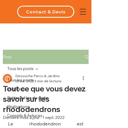
Contact & Devis
Post
Tous les posts
Desouche Parcs & Jardins
Tous les posts
25 avr. 2022
3 min de lecture
Tout ce que vous devez
Végétaux
savoir sur les
Petites bêtes du jardin
Réalisations
rhododendrons
Conseils & Astuces
Dernière mise à jour :
1 sept. 2022
Le rhododendron est 