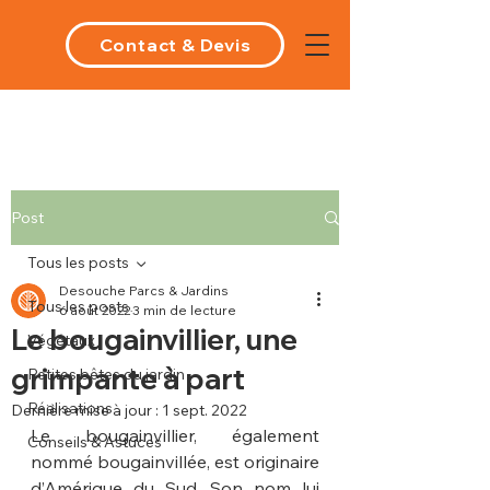
Contact & Devis
Post
Tous les posts
Desouche Parcs & Jardins
Tous les posts
6 août 2022
3 min de lecture
Le bougainvillier, une
Végétaux
grimpante à part
Petites bêtes du jardin
Réalisations
Dernière mise à jour :
1 sept. 2022
Le bougainvillier, également 
Conseils & Astuces
nommé bougainvillée, est originaire 
d’Amérique du Sud. Son nom lui 