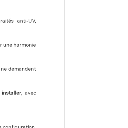
aités anti-UV, 
r une harmonie 
 ne demandent 
 installer
, avec 
a configuration.