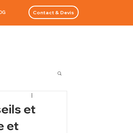
Contact & Devis
OG
eils et
e et