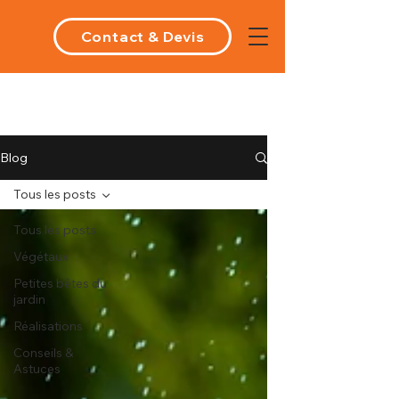
Contact & Devis
Blog
Tous les posts
Tous les posts
Végétaux
Petites bêtes du
jardin
Réalisations
Conseils &
Astuces