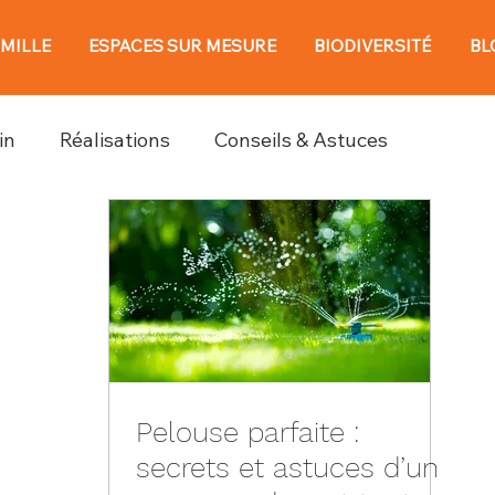
AMILLE
ESPACES SUR MESURE
BIODIVERSITÉ
BL
in
Réalisations
Conseils & Astuces
Pelouse parfaite :
secrets et astuces d’un