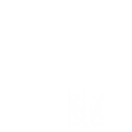
CON
Cont
répo
Adre
Mar